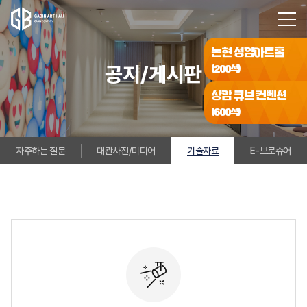
논현 성암아트홀
공지/게시판
(200석)
상암 큐브 컨벤션
(600석)
자주하는 질문
대관사진/미디어
기술자료
E-브로슈어